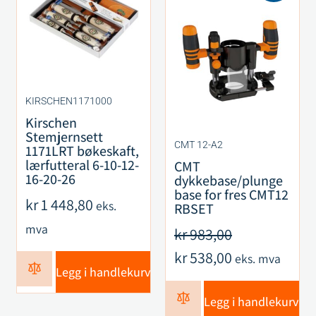
KIRSCHEN1171000
Kirschen
Stemjernsett
CMT 12-A2
1171LRT bøkeskaft,
lærfutteral 6-10-12-
CMT
16-20-26
dykkebase/plunge
base for fres CMT12
kr
1 448,80
eks.
RBSET
mva
kr
983,00
kr
538,00
eks. mva
Legg i handlekurv
Legg i handlekurv