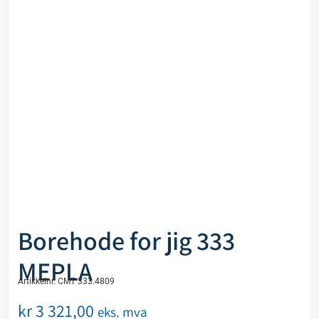
Borehode for jig 333
MEPLA
Artikkelnr. CMT 333.4809
kr
3 321,00
eks. mva