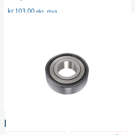
kr
103,00
eks. mva
På lager
Legg i handlekurv
Sammenlign
Legg i ønskeliste
Beskrivelse
Spesifikasjoner
Relaterte produkter