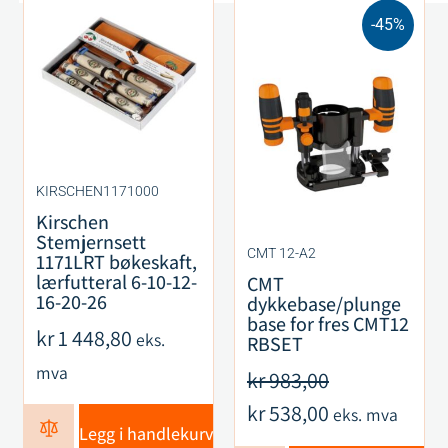
-45%
KIRSCHEN1171000
Kirschen
Stemjernsett
CMT 12-A2
1171LRT bøkeskaft,
lærfutteral 6-10-12-
CMT
16-20-26
dykkebase/plunge
base for fres CMT12
kr
1 448,80
eks.
RBSET
mva
kr
983,00
kr
538,00
eks. mva
Legg i handlekurv