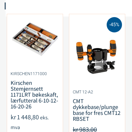
Relaterte produkter
-45%
KIRSCHEN1171000
Kirschen
Stemjernsett
CMT 12-A2
1171LRT bøkeskaft,
lærfutteral 6-10-12-
CMT
16-20-26
dykkebase/plunge
base for fres CMT12
kr
1 448,80
eks.
RBSET
mva
kr
983,00