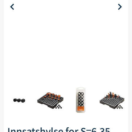
Innsatshylse for S=6,35