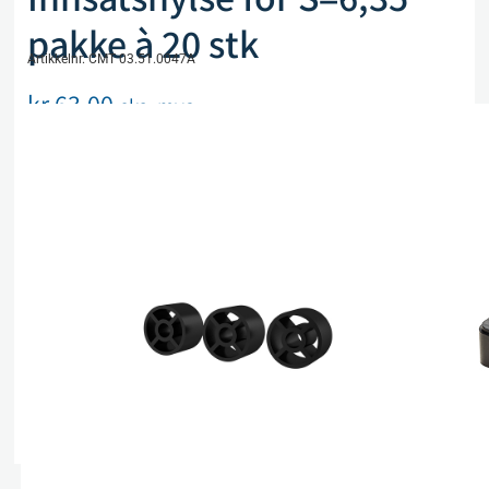
pakke à 20 stk
Artikkelnr. CMT 03.51.0047A
kr
63,00
eks. mva
På lager
Legg i handlekurv
Sammenlign
Legg i ønskeliste
Beskrivelse
Spesifikasjoner