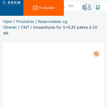
0
Produkter
Hjem
/
Produkter
/
Reservedeler og
tilbehør
/
CMT
/ Innsatshylse for S=6,35 pakke à 20
stk