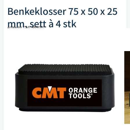
Benkeklosser 75 x 50 x 25
mm, sett à 4 stk
Artikkelnr. CMT BBS-001
kr
362,00
eks. mva
På lager
Legg i handlekurv
Sammenlign
Legg i ønskeliste
Beskrivelse
Spesifikasjoner