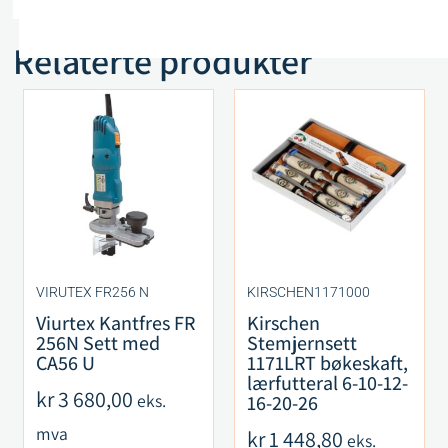
Relaterte produkter
VIRUTEX FR256 N
KIRSCHEN1171000
Viurtex Kantfres FR
Kirschen
256N Sett med
Stemjernsett
CA56 U
1171LRT bøkeskaft,
lærfutteral 6-10-12-
kr
3 680,00
eks.
16-20-26
mva
kr
1 448,80
eks.