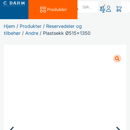
0
Produkter
Hjem
/
Produkter
/
Reservedeler og
tilbehør
/
Andre
/ Plastsekk Ø515×1350