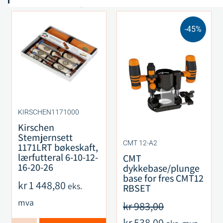
-45%
KIRSCHEN1171000
Kirschen
Stemjernsett
CMT 12-A2
1171LRT bøkeskaft,
lærfutteral 6-10-12-
CMT
16-20-26
dykkebase/plunge
base for fres CMT12
kr
1 448,80
eks.
RBSET
mva
kr
983,00
kr
538,00