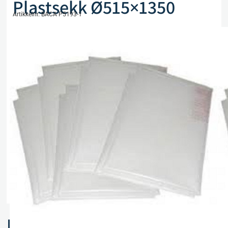
Plastsekk Ø515×1350
Artikkelnr. BACA P5193-1
kr
25,20
eks. mva
På lager
Legg i handlekurv
Sammenlign
Legg i ønskeliste
Beskrivelse
Spesifikasjoner
Relaterte produkter