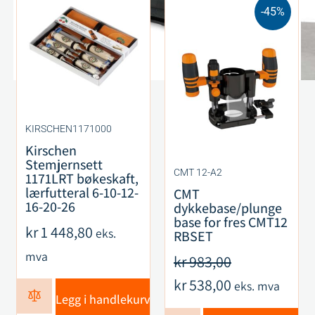
-45%
KIRSCHEN1171000
Kirschen
Stemjernsett
CMT 12-A2
1171LRT bøkeskaft,
lærfutteral 6-10-12-
CMT
16-20-26
dykkebase/plunge
base for fres CMT12
kr
1 448,80
eks.
RBSET
mva
kr
983,00
kr
538,00
eks. mva
Legg i handlekurv