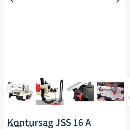
Kontursag JSS 16 A
Artikkelnr. JET 10000808M