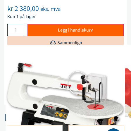
kr
2 380,00
eks. mva
Kun 1 på lager
Legg i handlekurv
Sammenlign
Legg i ønskeliste
Beskrivelse
Spesifikasjoner
Relaterte produkter