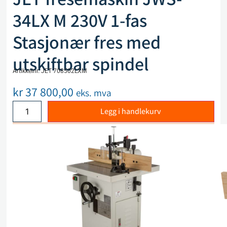
34LX M 230V 1-fas
Stasjonær fres med
utskiftbar spindel
Artikkelnr. JET 708502LXM
kr
37 800,00
eks. mva
Legg i handlekurv
Sammenlign
Legg i ønskeliste
Beskrivelse
Spesifikasjoner