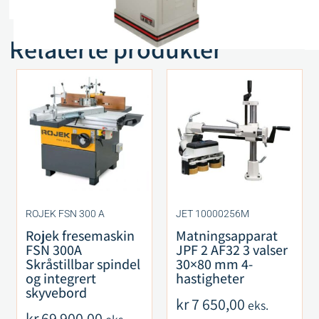
Relaterte produkter
ROJEK FSN 300 A
JET 10000256M
Rojek fresemaskin
Matningsapparat
FSN 300A
JPF 2 AF32 3 valser
Skråstillbar spindel
30×80 mm 4-
og integrert
hastigheter
skyvebord
kr
7 650,00
eks.
kr
69 900,00