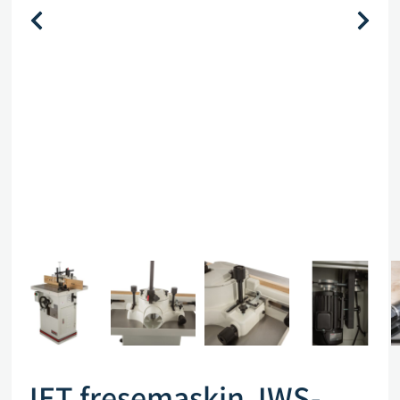
JET fresemaskin JWS-