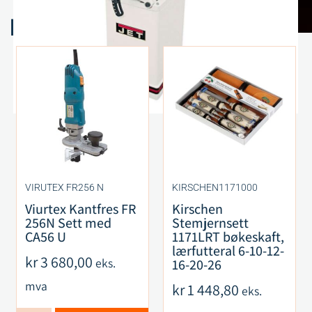
Relaterte produkter
VIRUTEX FR256 N
KIRSCHEN1171000
Viurtex Kantfres FR
Kirschen
256N Sett med
Stemjernsett
CA56 U
1171LRT bøkeskaft,
lærfutteral 6-10-12-
kr
3 680,00
eks.
16-20-26
mva
kr
1 448,80
eks.