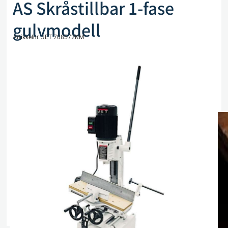
AS Skråstillbar 1-fase
gulvmodell
Artikkelnr. JET 708572KM
kr
19 950,00
eks. mva
Kun 1 på lager
Legg i handlekurv
Sammenlign
Legg i ønskeliste
Beskrivelse
Spesifikasjoner