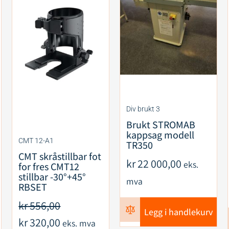
Div brukt 3
Brukt STROMAB
kappsag modell
CMT 12-A1
TR350
CMT skråstillbar fot
kr
22 000,00
eks.
for fres CMT12
stillbar -30°+45°
mva
RBSET
kr
556,00
Legg i handlekurv
kr
320,00
eks. mva