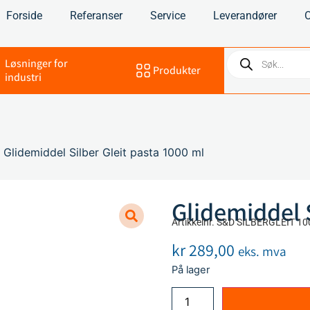
Forside
Referanser
Service
Leverandører
Løsninger for
Produkter
industri
 Glidemiddel Silber Gleit pasta 1000 ml
Glidemiddel S
Artikkelnr. S&D SILBERGLEIT 10
kr
289,00
eks. mva
På lager