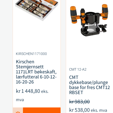
KIRSCHEN1171000
Kirschen
Stemjernsett
CMT 12-A2
1171LRT bøkeskaft,
lærfutteral 6-10-12-
CMT
16-20-26
dykkebase/plunge
base for fres CMT12
kr
1 448,80
eks.
RBSET
mva
kr
983,00
kr
538,00
eks. mva