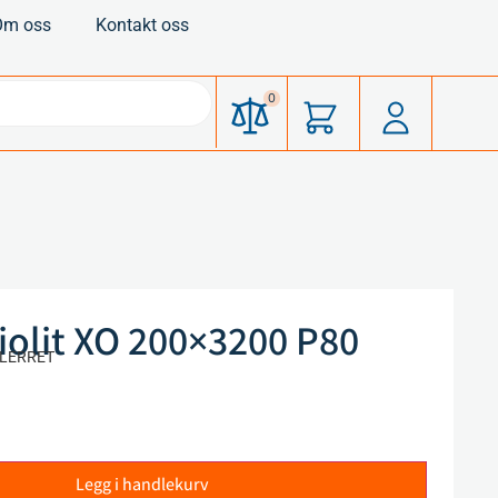
Om oss
Kontakt oss
0
olit XO 200×3200 P80
0 LERRET
Legg i handlekurv