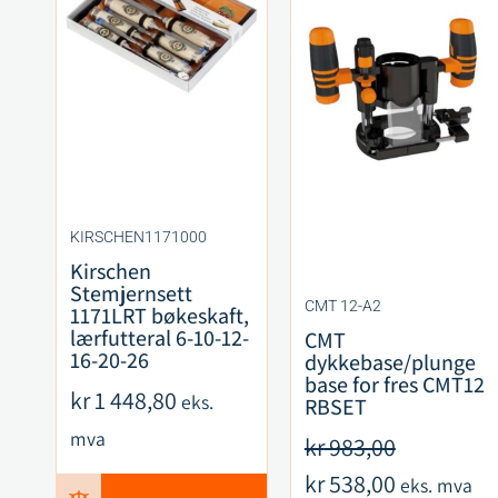
KIRSCHEN1171000
Kirschen
Stemjernsett
CMT 12-A2
1171LRT bøkeskaft,
lærfutteral 6-10-12-
CMT
16-20-26
dykkebase/plunge
base for fres CMT12
kr
1 448,80
eks.
RBSET
mva
kr
983,00
kr
538,00
eks. mva