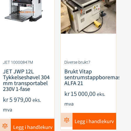
JET 10000847M
Diverse brukt7
CM
JET JWP 12L
Brukt Vitap
C
Tykkelseshøvel 304
sentrumstappboremaskin
F
mm transportabel
ALFA 21
S
230V 1-fase
R
kr
15 000,00
eks.
ku
kr
5 979,00
eks.
mva
k
mva
m
Legg i handlekurv
Legg i handlekurv