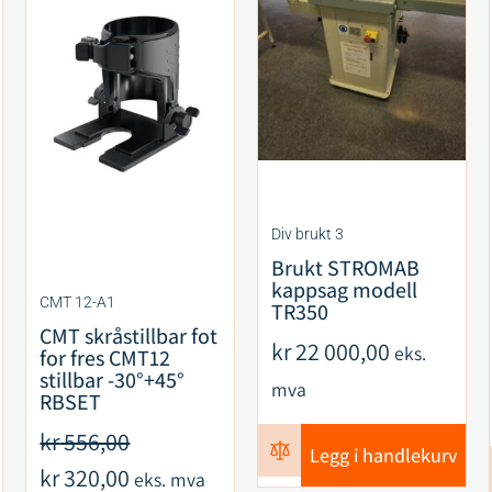
Div brukt 3
Brukt STROMAB
kappsag modell
CMT 12-A1
TR350
CMT skråstillbar fot
kr
22 000,00
eks.
for fres CMT12
stillbar -30°+45°
mva
RBSET
kr
556,00
Legg i handlekurv
kr
320,00
eks. mva