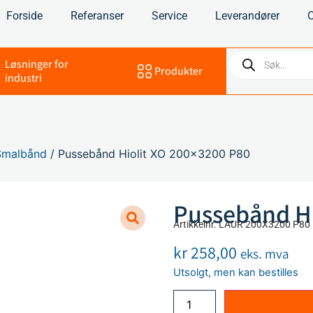
Forside
Referanser
Service
Leverandører
Løsninger for
Produkter
industri
Smalbånd
/ Pussebånd Hiolit XO 200×3200 P80
Pussebånd Hi
Artikkelnr. LAUR 200X3200 P8
kr
258,00
eks. mva
Utsolgt, men kan bestilles