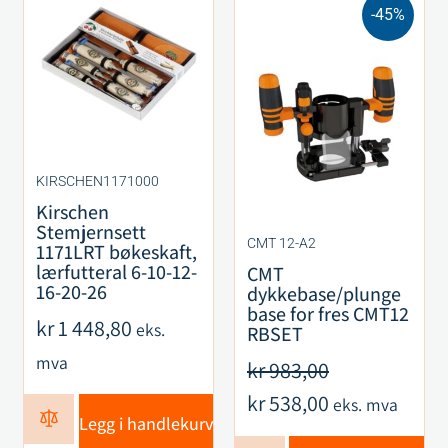
-45%
KIRSCHEN1171000
Kirschen
Stemjernsett
CMT 12-A2
1171LRT bøkeskaft,
lærfutteral 6-10-12-
CMT
16-20-26
dykkebase/plunge
base for fres CMT12
kr
1 448,80
eks.
RBSET
mva
kr
983,00
kr
538,00
eks. mva
Legg i handlekurv