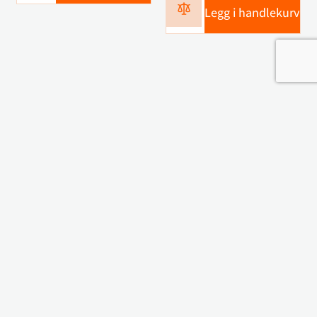
Legg i handlekurv
Kontakt oss
Navn
Telefon
E-post