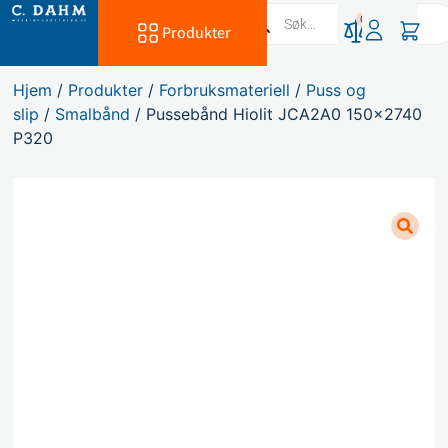
0
Produkter
Hjem
/
Produkter
/
Forbruksmateriell
/
Puss og
slip
/
Smalbånd
/ Pussebånd Hiolit JCA2A0 150×2740
P320