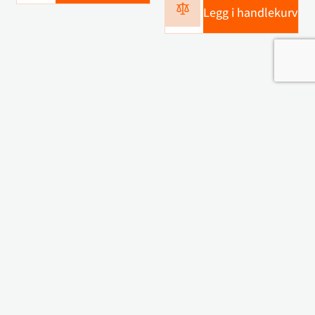
Legg i handlekurv
Kontakt oss
Navn
Telefon
E-post