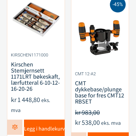
-45%
KIRSCHEN1171000
Kirschen
Stemjernsett
CMT 12-A2
1171LRT bøkeskaft,
lærfutteral 6-10-12-
CMT
16-20-26
dykkebase/plunge
base for fres CMT12
kr
1 448,80
eks.
RBSET
mva
kr
983,00
kr
538,00
eks. mva
Legg i handlekurv