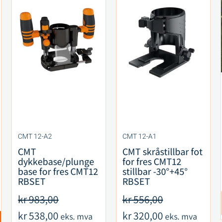
CMT 12-A2
CMT 12-A1
CMT
CMT skråstillbar fot
dykkebase/plunge
for fres CMT12
base for fres CMT12
stillbar -30°+45°
RBSET
RBSET
kr
983,00
kr
556,00
kr
538,00
kr
320,00
eks. mva
eks. mva