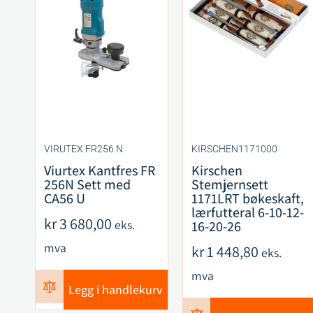
VIRUTEX FR256 N
KIRSCHEN1171000
Viurtex Kantfres FR
Kirschen
256N Sett med
Stemjernsett
CA56 U
1171LRT bøkeskaft,
lærfutteral 6-10-12-
kr
3 680,00
eks.
16-20-26
mva
kr
1 448,80
eks.
mva
Legg i handlekurv