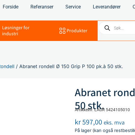
Forside
Referanser
Service
Leverandører
Løsninger for
Produkter
industri
Rondell
/ Abranet rondell Ø 150 Grip P 100 pk.à 50 stk.
Abranet ronde
50 stk.
Artikkelnr. LAUR 5424105010
kr
597,00
eks. mva
På lager (kan også restbestill