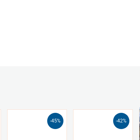
-45%
-42%