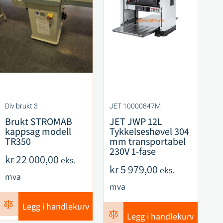
Div brukt 3
JET 10000847M
Di
Brukt STROMAB
JET JWP 12L
Br
kappsag modell
Tykkelseshøvel 304
s
TR350
mm transportabel
A
230V 1-fase
kr
22 000,00
k
eks.
kr
5 979,00
eks.
mva
m
mva
Legg i handlekurv
Legg i handlekurv