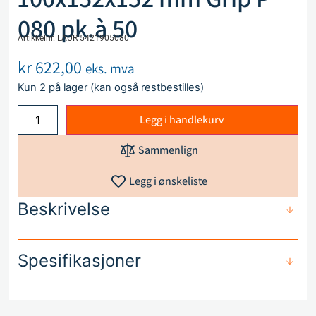
080 pk.à 50
Artikkelnr. LAUR 5421905080
kr
622,00
eks. mva
Kun 2 på lager (kan også restbestilles)
Legg i handlekurv
Sammenlign
Legg i ønskeliste
Beskrivelse
Spesifikasjoner