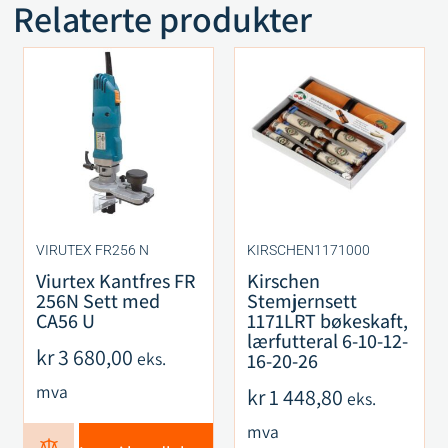
Relaterte produkter
VIRUTEX FR256 N
KIRSCHEN1171000
Viurtex Kantfres FR
Kirschen
256N Sett med
Stemjernsett
CA56 U
1171LRT bøkeskaft,
lærfutteral 6-10-12-
kr
3 680,00
eks.
16-20-26
mva
kr
1 448,80
eks.
mva