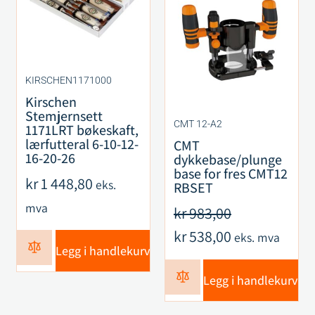
KIRSCHEN1171000
Kirschen
Stemjernsett
CMT 12-A2
1171LRT bøkeskaft,
lærfutteral 6-10-12-
CMT
16-20-26
dykkebase/plunge
base for fres CMT12
kr
1 448,80
eks.
RBSET
mva
kr
983,00
kr
538,00
eks. mva
Legg i handlekurv
Legg i handlekurv