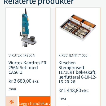
Relaterte produkter
VIRUTEX FR256 N
KIRSCHEN1171000
Viurtex Kantfres FR
Kirschen
256N Sett med
Stemjernsett
CA56 U
1171LRT bøkeskaft,
lærfutteral 6-10-12-
kr
3 680,00
eks.
16-20-26
mva
kr
1 448,80
eks.
mva
Legg i handlekurv