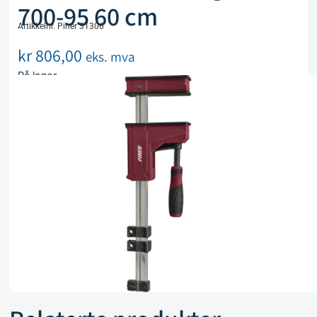
700-95 60 cm
Artikkelnr. Piher 31306
kr
806,00
eks. mva
På lager
Legg i handlekurv
Sammenlign
Legg i ønskeliste
Beskrivelse
Spesifikasjoner