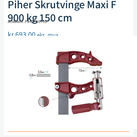
Piher Skrutvinge Maxi F
900 kg 150 cm
Artikkelnr. PIHER 60150
kr
693,00
eks. mva
På lager
Legg i handlekurv
Sammenlign
Legg i ønskeliste
Beskrivelse
Spesifikasjoner