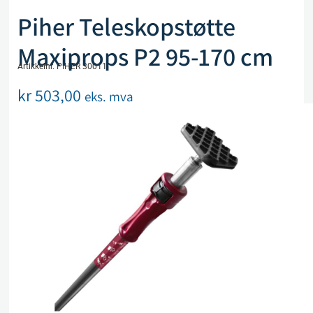
Piher Teleskopstøtte
Maxiprops P2 95-170 cm
Artikkelnr. PIHER 30011
kr
503,00
eks. mva
På lager
Legg i handlekurv
Sammenlign
Legg i ønskeliste
Beskrivelse
Spesifikasjoner