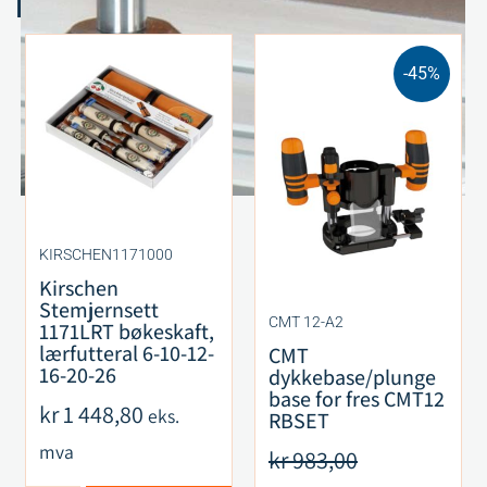
Relaterte produkter
-45%
KIRSCHEN1171000
Kirschen
Stemjernsett
CMT 12-A2
1171LRT bøkeskaft,
lærfutteral 6-10-12-
CMT
16-20-26
dykkebase/plunge
base for fres CMT12
kr
1 448,80
eks.
RBSET
mva
kr
983,00