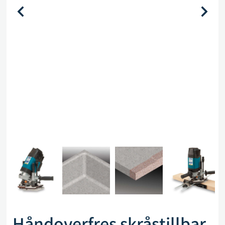
Håndoverfres skråstillbar