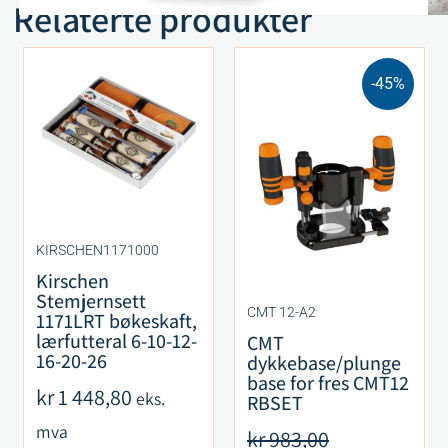
Relaterte produkter
-45%
KIRSCHEN1171000
Kirschen
Stemjernsett
CMT 12-A2
1171LRT bøkeskaft,
lærfutteral 6-10-12-
CMT
16-20-26
dykkebase/plunge
base for fres CMT12
kr
1 448,80
eks.
RBSET
mva
kr
983,00