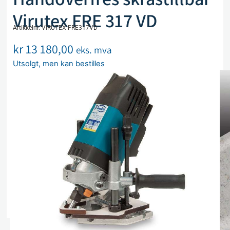
Virutex FRE 317 VD
Artikkelnr. VIRUTEX FRE317VD
kr
13 180,00
eks. mva
Utsolgt, men kan bestilles
Legg i handlekurv
Sammenlign
Legg i ønskeliste
Beskrivelse
Spesifikasjoner