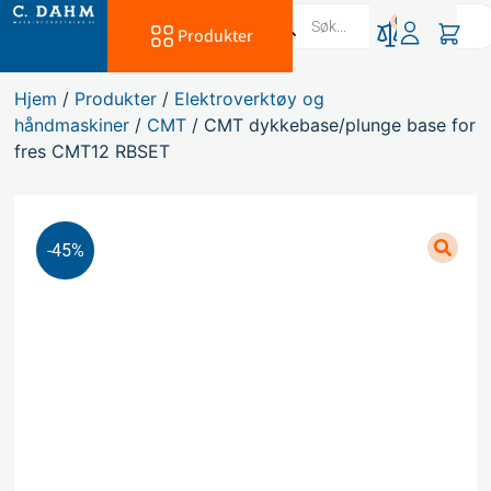
0
Produkter
Hjem
/
Produkter
/
Elektroverktøy og
håndmaskiner
/
CMT
/ CMT dykkebase/plunge base for
fres CMT12 RBSET
-45%