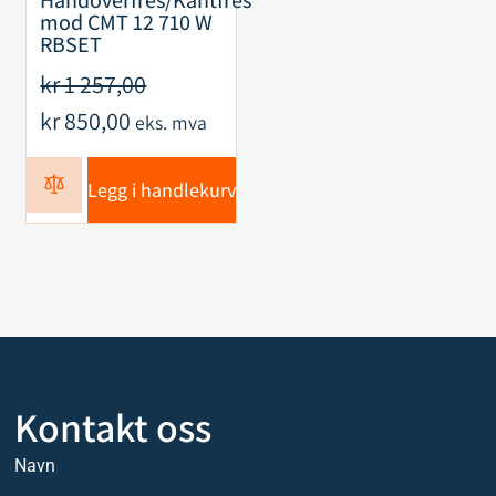
mod CMT 12 710 W
RBSET
kr
1 257,00
kr
850,00
eks. mva
Legg i handlekurv
Kontakt oss
Navn