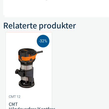
Spesifikasjoner
Relaterte produkter
-32%
CMT 12
CMT
Håndoverfres/Kantfres