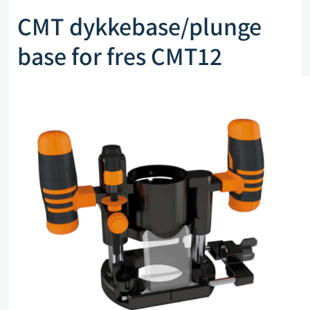
CMT dykkebase/plunge
base for fres CMT12
RBSET
Artikkelnr. CMT 12-A2
kr
983,00
kr
538,00
eks. mva
Kun 1 på lager (kan også restbestilles)
Legg i handlekurv
Sammenlign
Legg i ønskeliste
Beskrivelse