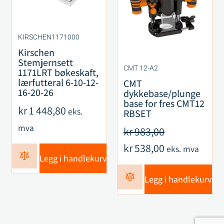
KIRSCHEN1171000
Kirschen
Stemjernsett
CMT 12-A2
1171LRT bøkeskaft,
lærfutteral 6-10-12-
CMT
16-20-26
dykkebase/plunge
base for fres CMT12
kr
1 448,80
eks.
RBSET
mva
kr
983,00
kr
538,00
eks. mva
Legg i handlekurv
Legg i handlekurv