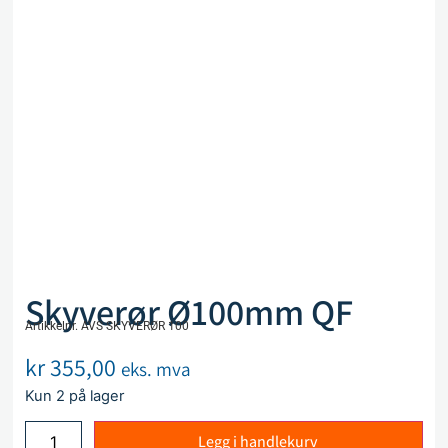
Skyverør Ø100mm QF
Artikkelnr. AVS SKYVERØR 100
kr
355,00
eks. mva
Kun 2 på lager
Legg i handlekurv