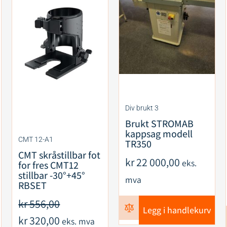
Div brukt 3
Brukt STROMAB
kappsag modell
CMT 12-A1
TR350
CMT skråstillbar fot
kr
22 000,00
eks.
for fres CMT12
stillbar -30°+45°
mva
RBSET
kr
556,00
Legg i handlekurv
kr
320,00
eks. mva