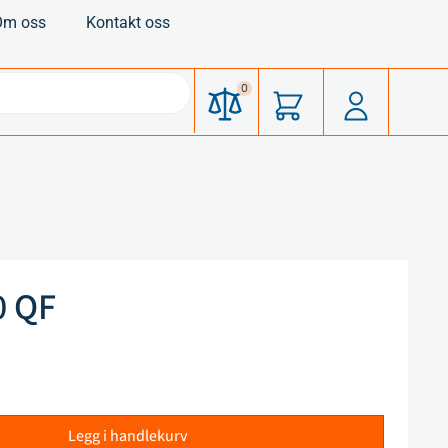
Om oss
Kontakt oss
0
0 QF
Legg i handlekurv