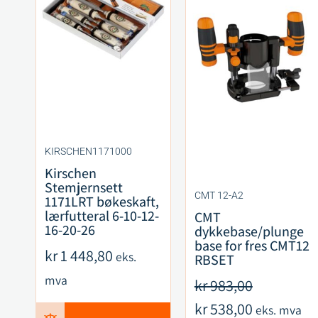
KIRSCHEN1171000
Kirschen
Stemjernsett
CMT 12-A2
1171LRT bøkeskaft,
lærfutteral 6-10-12-
CMT
16-20-26
dykkebase/plunge
base for fres CMT12
kr
1 448,80
eks.
RBSET
mva
kr
983,00
kr
538,00
eks. mva