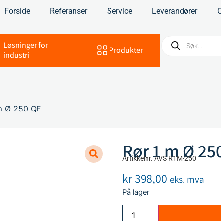
Forside
Referanser
Service
Leverandører
Løsninger for
Produkter
industri
m Ø 250 QF
Rør 1 m Ø 25
Artikkelnr. AVS R1M-250
kr
398,00
eks. mva
På lager