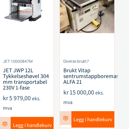
JET 10000847M
Diverse brukt7
CM
JET JWP 12L
Brukt Vitap
C
Tykkelseshøvel 304
sentrumstappboremaskin
F
mm transportabel
ALFA 21
S
230V 1-fase
R
kr
15 000,00
eks.
ku
kr
5 979,00
eks.
mva
k
mva
m
Legg i handlekurv
Legg i handlekurv