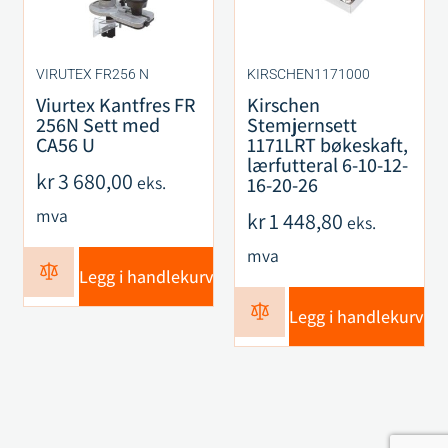
VIRUTEX FR256 N
KIRSCHEN1171000
Viurtex Kantfres FR
Kirschen
256N Sett med
Stemjernsett
CA56 U
1171LRT bøkeskaft,
lærfutteral 6-10-12-
kr
3 680,00
eks.
16-20-26
mva
kr
1 448,80
eks.
mva
Legg i handlekurv
Legg i handlekurv