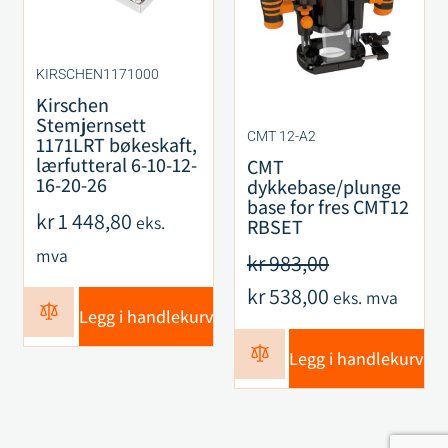
KIRSCHEN1171000
Kirschen
Stemjernsett
CMT 12-A2
1171LRT bøkeskaft,
lærfutteral 6-10-12-
CMT
16-20-26
dykkebase/plunge
base for fres CMT12
kr
1 448,80
eks.
RBSET
mva
kr
983,00
kr
538,00
eks. mva
Legg i handlekurv
Legg i handlekurv