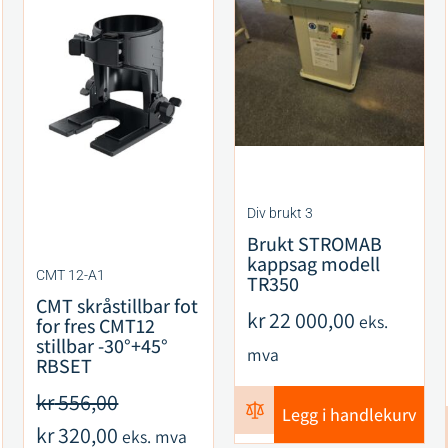
Div brukt 3
Brukt STROMAB
kappsag modell
CMT 12-A1
TR350
CMT skråstillbar fot
kr
22 000,00
eks.
for fres CMT12
stillbar -30°+45°
mva
RBSET
kr
556,00
Legg i handlekurv
kr
320,00
eks. mva