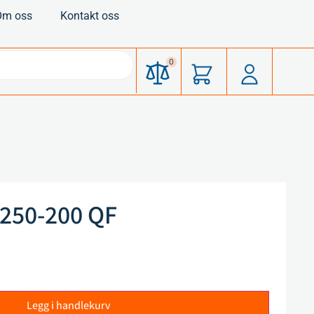
Om oss
Kontakt oss
0
 250-200 QF
Legg i handlekurv