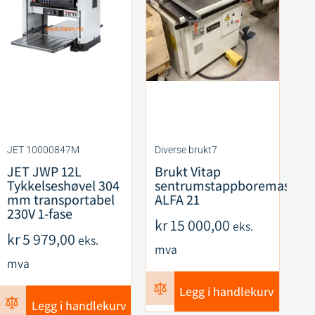
JET 10000847M
Diverse brukt7
CM
JET JWP 12L
Brukt Vitap
C
Tykkelseshøvel 304
sentrumstappboremaskin
F
mm transportabel
ALFA 21
S
230V 1-fase
R
kr
15 000,00
eks.
ku
kr
5 979,00
eks.
mva
k
mva
m
Legg i handlekurv
Legg i handlekurv