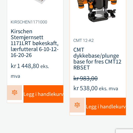
KIRSCHEN1171000
Kirschen
Stemjernsett
CMT 12-A2
1171LRT bøkeskaft,
lærfutteral 6-10-12-
CMT
16-20-26
dykkebase/plunge
base for fres CMT12
kr
1 448,80
eks.
RBSET
mva
kr
983,00
kr
538,00
eks. mva
Legg i handlekurv
Legg i handlekurv