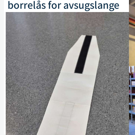
borrelås for avsugslange
Ø200-300 mm
Artikkelnr. 183164
kr
1 390,00
eks. mva
På lager
Legg i handlekurv
Sammenlign
Legg i ønskeliste
Beskrivelse
Spesifikasjoner