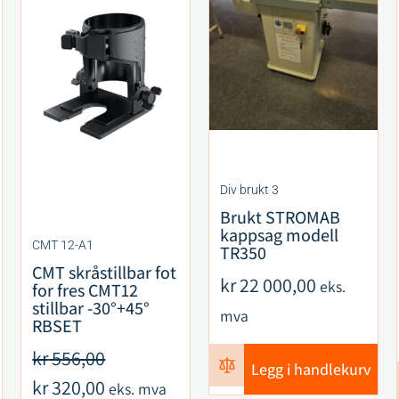
Div brukt 3
Brukt STROMAB
kappsag modell
CMT 12-A1
TR350
CMT skråstillbar fot
kr
22 000,00
eks.
for fres CMT12
stillbar -30°+45°
mva
RBSET
kr
556,00
Legg i handlekurv
kr
320,00
eks. mva