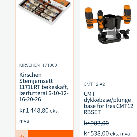
KIRSCHEN1171000
Kirschen
Stemjernsett
CMT 12-A2
1171LRT bøkeskaft,
lærfutteral 6-10-12-
CMT
16-20-26
dykkebase/plunge
base for fres CMT12
kr
1 448,80
eks.
RBSET
mva
kr
983,00
kr
538,00
eks. mva