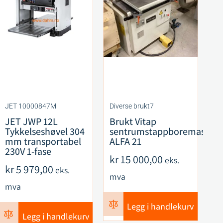
JET 10000847M
Diverse brukt7
CM
JET JWP 12L
Brukt Vitap
C
Tykkelseshøvel 304
sentrumstappboremaskin
F
mm transportabel
ALFA 21
S
230V 1-fase
R
kr
15 000,00
eks.
ku
kr
5 979,00
eks.
mva
k
mva
m
Legg i handlekurv
Legg i handlekurv