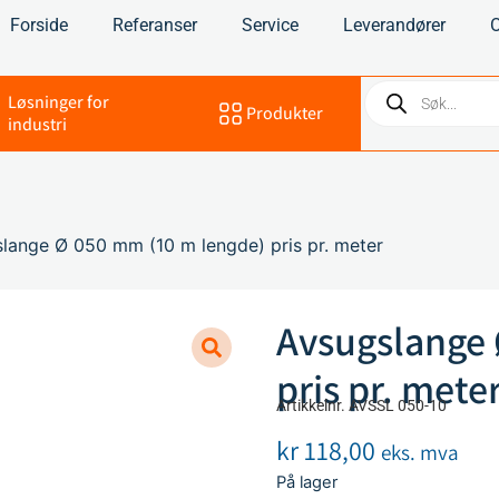
Forside
Referanser
Service
Leverandører
Løsninger for
Produkter
industri
lange Ø 050 mm (10 m lengde) pris pr. meter
Avsugslange 
pris pr. mete
Artikkelnr. AVSSL 050-10
kr
118,00
eks. mva
På lager