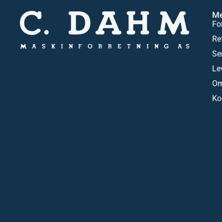
M
Fo
Re
Se
Le
Om
Ko