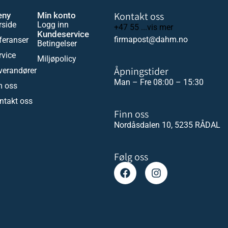
Kontakt oss
eny
Min konto
rside
Logg inn
+47 55 ...vis mer
Kundeservice
firmapost@dahm.no
feranser
Betingelser
rvice
Miljøpolicy
Åpningstider
verandører
Man – Fre 08:00 – 15:30
 oss
ntakt oss
Finn oss
Nordåsdalen 10, 5235 RÅDAL
Følg oss