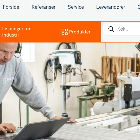
Forside
Referanser
Service
Leverandører
Løsninger for
Produkter
industri