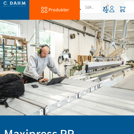
0
Produkter
Maxipress RR