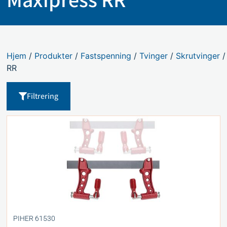
Hjem
/
Produkter
/
Fastspenning
/
Tvinger
/
Skrutvinger
/
RR
Filtrering
PIHER 61530