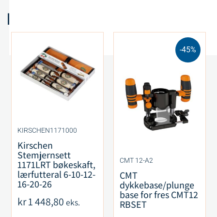
Relaterte produkter
-45%
KIRSCHEN1171000
Kirschen
Stemjernsett
CMT 12-A2
1171LRT bøkeskaft,
lærfutteral 6-10-12-
CMT
16-20-26
dykkebase/plunge
base for fres CMT12
kr
1 448,80
eks.
RBSET