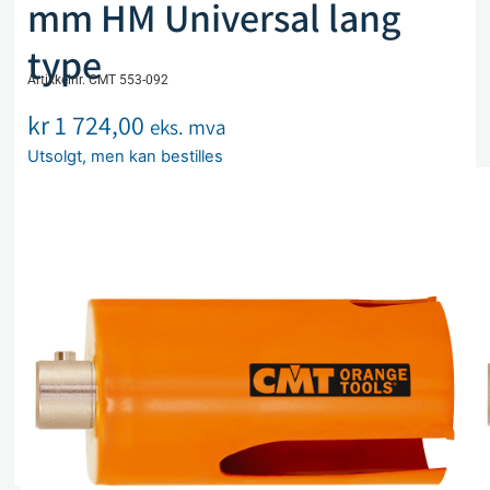
mm HM Universal lang
type
Artikkelnr. CMT 553-092
kr
1 724,00
eks. mva
Utsolgt, men kan bestilles
Legg i handlekurv
Sammenlign
Legg i ønskeliste
Beskrivelse
Spesifikasjoner