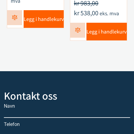
mva
kr
983,00
kr
538,00
eks. mva
Legg i handlekurv
Legg i handlekurv
Kontakt oss
Navn
Telefon