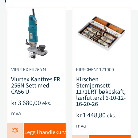
VIRUTEX FR256 N
KIRSCHEN1171000
Viurtex Kantfres FR
Kirschen
256N Sett med
Stemjernsett
CA56 U
1171LRT bøkeskaft,
lærfutteral 6-10-12-
kr
3 680,00
eks.
16-20-26
mva
kr
1 448,80
eks.
mva
Legg i handlekurv