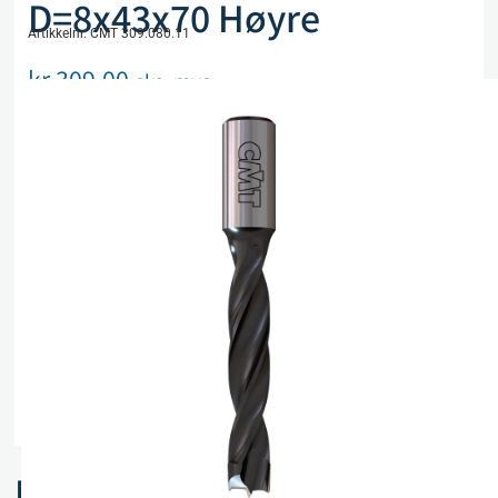
D=8x43x70 Høyre
Artikkelnr. CMT 309.080.11
kr
309,00
eks. mva
Utsolgt, men kan bestilles
Legg i handlekurv
Sammenlign
Legg i ønskeliste
Beskrivelse
Spesifikasjoner
Relaterte produkter