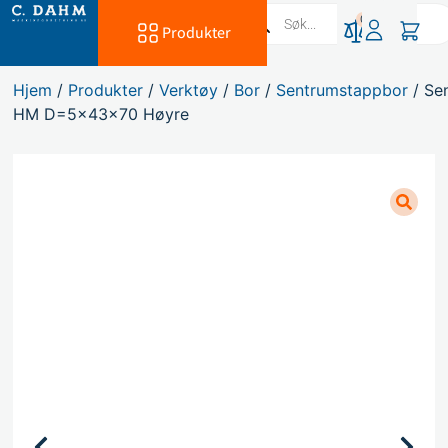
0
Produkter
Hjem
/
Produkter
/
Verktøy
/
Bor
/
Sentrumstappbor
/ Se
HM D=5x43x70 Høyre