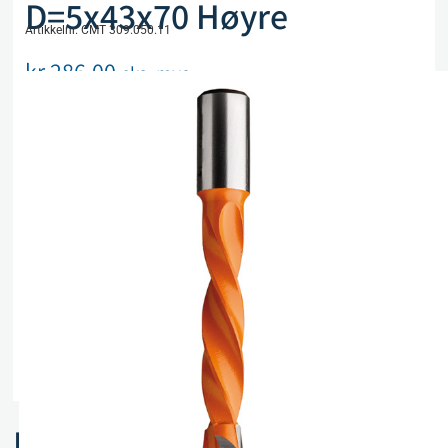
D=5x43x70 Høyre
Artikkelnr. CMT 309.050.11
kr
286,00
eks. mva
Kun 2 på lager
Legg i handlekurv
Sammenlign
Legg i ønskeliste
Beskrivelse
Spesifikasjoner
Relaterte produkter