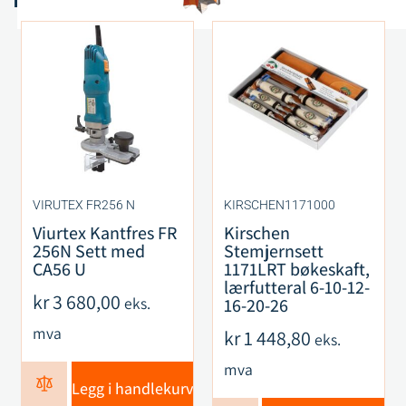
VIRUTEX FR256 N
KIRSCHEN1171000
Viurtex Kantfres FR
Kirschen
256N Sett med
Stemjernsett
CA56 U
1171LRT bøkeskaft,
lærfutteral 6-10-12-
kr
3 680,00
eks.
16-20-26
mva
kr
1 448,80
eks.
mva
Legg i handlekurv