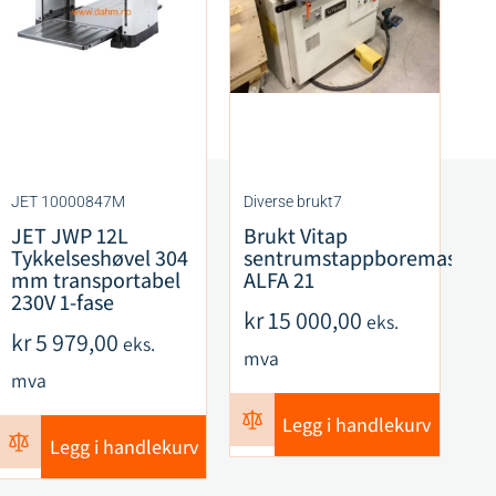
JET 10000847M
Diverse brukt7
CM
JET JWP 12L
Brukt Vitap
C
Tykkelseshøvel 304
sentrumstappboremaskin
F
mm transportabel
ALFA 21
S
230V 1-fase
R
kr
15 000,00
eks.
ku
kr
5 979,00
eks.
mva
k
mva
m
Legg i handlekurv
Legg i handlekurv