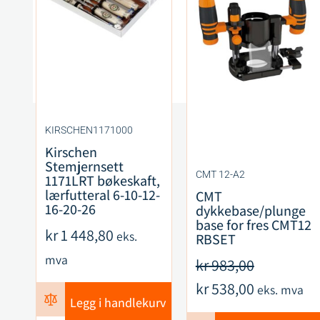
KIRSCHEN1171000
Kirschen
Stemjernsett
CMT 12-A2
1171LRT bøkeskaft,
lærfutteral 6-10-12-
CMT
16-20-26
dykkebase/plunge
base for fres CMT12
kr
1 448,80
eks.
RBSET
mva
kr
983,00
kr
538,00
eks. mva
Legg i handlekurv