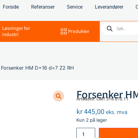
Forside
Referanser
Service
Leverandører
Løsninger for
Produkter
industri
 Forsenker HM D=16 d=7 Z2 RH
Forsenker HM
Artikkelnr. CMT 316.070.11
kr
445,00
eks. mva
Kun 2 på lager