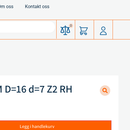
Om oss
Kontakt oss
0
 D=16 d=7 Z2 RH
Legg i handlekurv