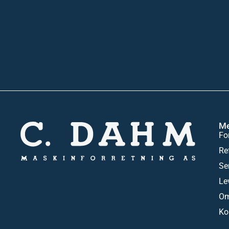
M
Fo
Re
Se
Le
Om
Ko