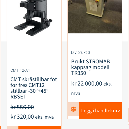
Div brukt 3
Brukt STROMAB
kappsag modell
CMT 12-A1
TR350
CMT skråstillbar fot
kr
22 000,00
eks.
for fres CMT12
stillbar -30°+45°
mva
RBSET
kr
556,00
Legg i handlekurv
kr
320,00
eks. mva