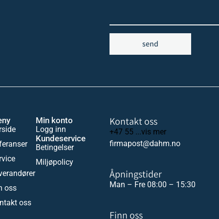
send
Kontakt oss
eny
Min konto
rside
Logg inn
+47 55 ...vis mer
Kundeservice
firmapost@dahm.no
feranser
Betingelser
rvice
Miljøpolicy
Åpningstider
verandører
Man – Fre 08:00 – 15:30
 oss
ntakt oss
Finn oss