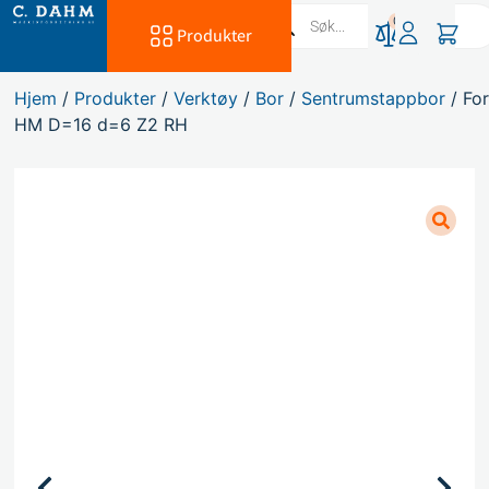
0
Produkter
Hjem
/
Produkter
/
Verktøy
/
Bor
/
Sentrumstappbor
/ Fo
HM D=16 d=6 Z2 RH