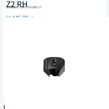
Z2 RH
Artikkelnr. CMT 316.060.11
kr
445,00
eks. mva
På lager
Legg i handlekurv
Sammenlign
Legg i ønskeliste
Beskrivelse
Spesifikasjoner
Relaterte produkter