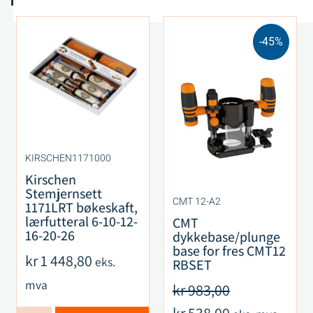
-45%
KIRSCHEN1171000
Kirschen
Stemjernsett
CMT 12-A2
1171LRT bøkeskaft,
lærfutteral 6-10-12-
CMT
16-20-26
dykkebase/plunge
base for fres CMT12
kr
1 448,80
eks.
RBSET
mva
kr
983,00