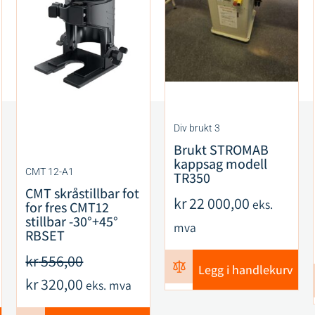
Div brukt 3
Brukt STROMAB
kappsag modell
CMT 12-A1
TR350
CMT skråstillbar fot
kr
22 000,00
eks.
for fres CMT12
stillbar -30°+45°
mva
RBSET
kr
556,00
Legg i handlekurv
kr
320,00
eks. mva