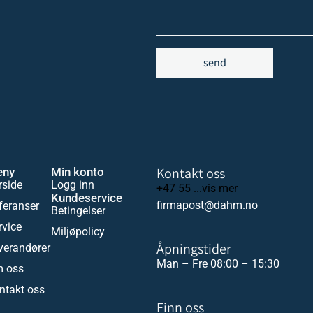
send
Kontakt oss
eny
Min konto
rside
Logg inn
+47 55 ...vis mer
Kundeservice
firmapost@dahm.no
feranser
Betingelser
rvice
Miljøpolicy
Åpningstider
verandører
Man – Fre 08:00 – 15:30
 oss
ntakt oss
Finn oss