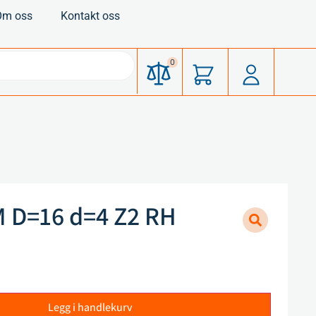
Om oss
Kontakt oss
0
 D=16 d=4 Z2 RH
Legg i handlekurv