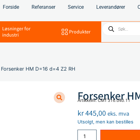
Forside
Referanser
Service
Leverandører
Løsninger for
Produkter
industri
 Forsenker HM D=16 d=4 Z2 RH
Forsenker HM
Artikkelnr. CMT 316.040.11
kr
445,00
eks. mva
Utsolgt, men kan bestilles