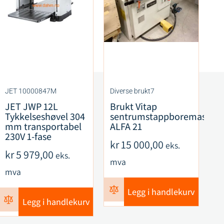
JET 10000847M
Diverse brukt7
CM
JET JWP 12L
Brukt Vitap
C
Tykkelseshøvel 304
sentrumstappboremaskin
F
mm transportabel
ALFA 21
S
230V 1-fase
R
kr
15 000,00
eks.
ku
kr
5 979,00
eks.
mva
k
mva
m
Legg i handlekurv
Legg i handlekurv