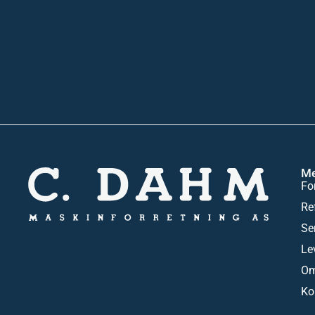
M
Fo
Re
Se
Le
Om
Ko