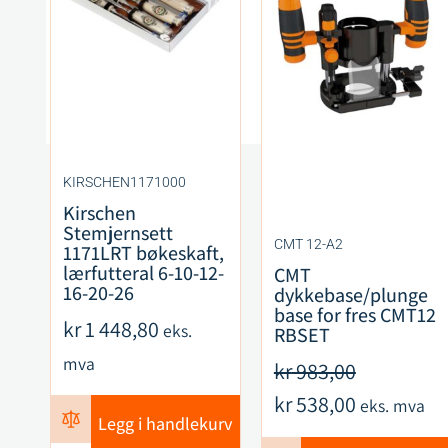
KIRSCHEN1171000
Kirschen
Stemjernsett
CMT 12-A2
1171LRT bøkeskaft,
lærfutteral 6-10-12-
CMT
16-20-26
dykkebase/plunge
base for fres CMT12
kr
1 448,80
eks.
RBSET
mva
kr
983,00
kr
538,00
eks. mva
Legg i handlekurv