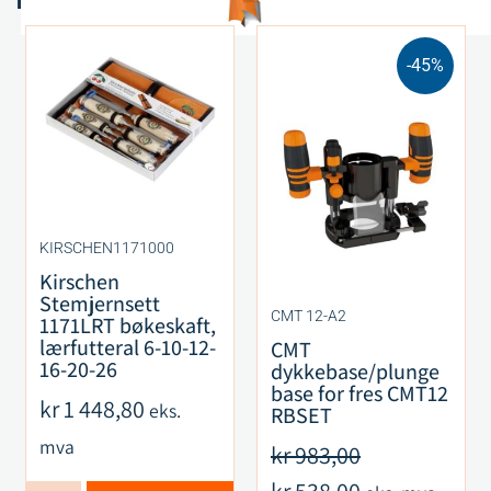
-45%
KIRSCHEN1171000
Kirschen
Stemjernsett
CMT 12-A2
1171LRT bøkeskaft,
lærfutteral 6-10-12-
CMT
16-20-26
dykkebase/plunge
base for fres CMT12
kr
1 448,80
eks.
RBSET
mva
kr
983,00