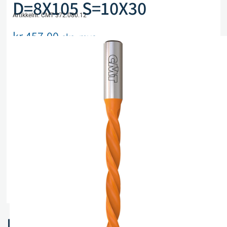
D=8X105 S=10X30
Artikkelnr. CMT 372.080.12
kr
457,00
eks. mva
Utsolgt, men kan bestilles
Legg i handlekurv
Sammenlign
Legg i ønskeliste
Beskrivelse
Spesifikasjoner
Relaterte produkter