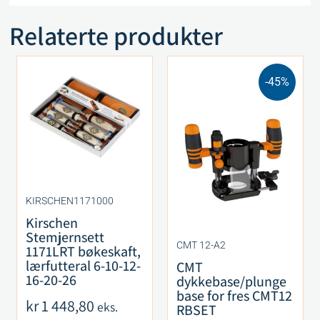
Relaterte produkter
-45%
KIRSCHEN1171000
Kirschen
Stemjernsett
CMT 12-A2
1171LRT bøkeskaft,
lærfutteral 6-10-12-
CMT
16-20-26
dykkebase/plunge
base for fres CMT12
kr
1 448,80
eks.
RBSET