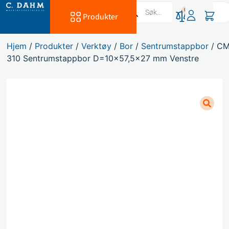
0
Produkter
Hjem
/
Produkter
/
Verktøy
/
Bor
/
Sentrumstappbor
/ C
310 Sentrumstappbor D=10×57,5×27 mm Venstre