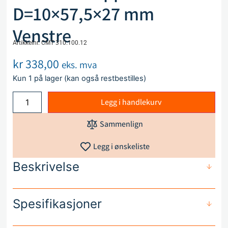
D=10×57,5×27 mm
Venstre
Artikkelnr. CMT 310.100.12
kr
338,00
eks. mva
Kun 1 på lager (kan også restbestilles)
Legg i handlekurv
Sammenlign
Legg i ønskeliste
Beskrivelse
Spesifikasjoner