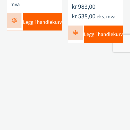
mva
kr
983,00
kr
538,00
eks. mva
Legg i handlekurv
Legg i handlekurv
Kontakt oss
Navn
Telefon