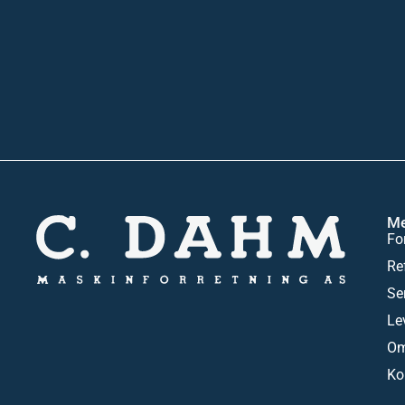
M
Fo
Re
Se
Le
Om
Ko