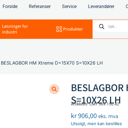
Forside
Referanser
Service
Leverandører
Løsninger for
Produkter
industri
 BESLAGBOR HM Xtreme D=15X70 S=10X26 LH
BESLAGBOR 
S=10X26 LH
Artikkelnr. CMT 369.150.42
kr
906,00
eks. mva
Utsolgt, men kan bestilles