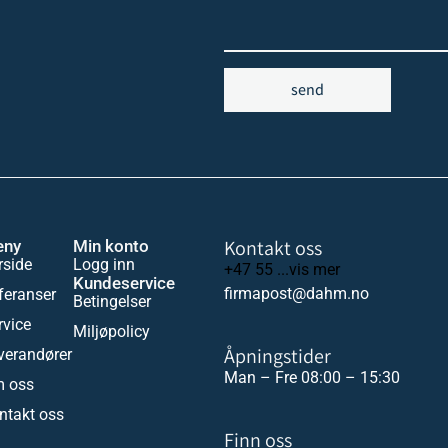
send
Kontakt oss
eny
Min konto
rside
Logg inn
+47 55 ...vis mer
Kundeservice
firmapost@dahm.no
feranser
Betingelser
rvice
Miljøpolicy
Åpningstider
verandører
Man – Fre 08:00 – 15:30
 oss
ntakt oss
Finn oss