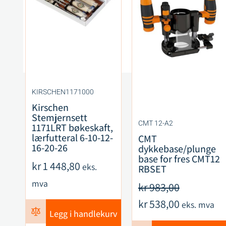
KIRSCHEN1171000
Kirschen
Stemjernsett
CMT 12-A2
1171LRT bøkeskaft,
lærfutteral 6-10-12-
CMT
16-20-26
dykkebase/plunge
base for fres CMT12
kr
1 448,80
eks.
RBSET
mva
kr
983,00
kr
538,00
eks. mva
Legg i handlekurv