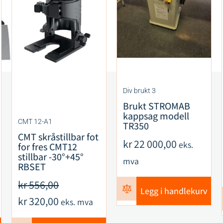
Div brukt 3
Brukt STROMAB
kappsag modell
CMT 12-A1
TR350
CMT skråstillbar fot
kr
22 000,00
eks.
for fres CMT12
stillbar -30°+45°
mva
RBSET
kr
556,00
Legg i handlekurv
kr
320,00
eks. mva