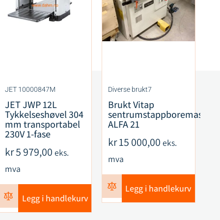
JET 10000847M
Diverse brukt7
CM
JET JWP 12L
Brukt Vitap
C
Tykkelseshøvel 304
sentrumstappboremaskin
F
mm transportabel
ALFA 21
S
230V 1-fase
R
kr
15 000,00
eks.
ku
kr
5 979,00
eks.
mva
k
mva
m
Legg i handlekurv
Legg i handlekurv