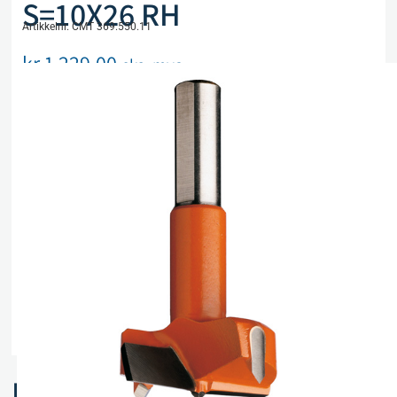
S=10X26 RH
Artikkelnr. CMT 369.550.11
kr
1 229,00
eks. mva
Kun 2 på lager
Legg i handlekurv
Sammenlign
Legg i ønskeliste
Beskrivelse
Spesifikasjoner
Relaterte produkter