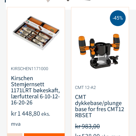
-45%
KIRSCHEN1171000
Kirschen
Stemjernsett
CMT 12-A2
1171LRT bøkeskaft,
lærfutteral 6-10-12-
CMT
16-20-26
dykkebase/plunge
base for fres CMT12
kr
1 448,80
eks.
RBSET
mva
kr
983,00