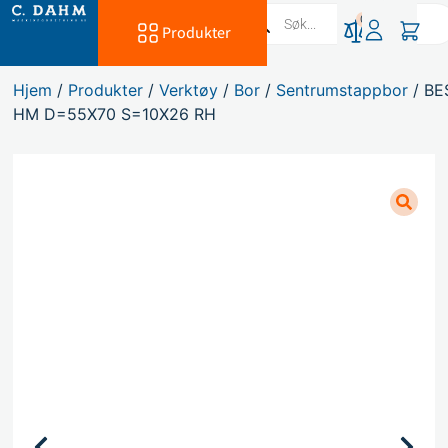
0
Produkter
Hjem
/
Produkter
/
Verktøy
/
Bor
/
Sentrumstappbor
/ B
HM D=55X70 S=10X26 RH