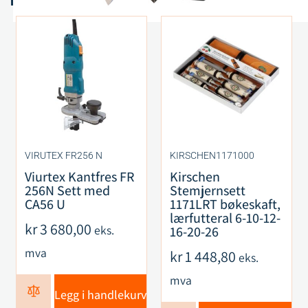
VIRUTEX FR256 N
KIRSCHEN1171000
Viurtex Kantfres FR
Kirschen
256N Sett med
Stemjernsett
CA56 U
1171LRT bøkeskaft,
lærfutteral 6-10-12-
kr
3 680,00
eks.
16-20-26
mva
kr
1 448,80
eks.
mva
Legg i handlekurv