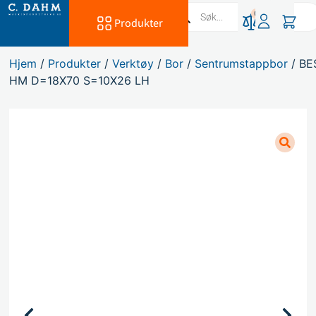
0
Produkter
Hjem
/
Produkter
/
Verktøy
/
Bor
/
Sentrumstappbor
/ B
HM D=18X70 S=10X26 LH