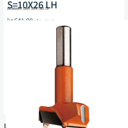
S=10X26 LH
Artikkelnr. CMT 369.180.12
kr
641,00
eks. mva
Utsolgt, men kan bestilles
Legg i handlekurv
Sammenlign
Legg i ønskeliste
Beskrivelse
Spesifikasjoner
Relaterte produkter