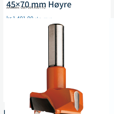
45×70 mm Høyre
Artikkelnr. CMT 369.450.11C
kr
1 401,00
eks. mva
Utsolgt, men kan bestilles
Legg i handlekurv
Sammenlign
Legg i ønskeliste
Beskrivelse
Spesifikasjoner
Relaterte produkter