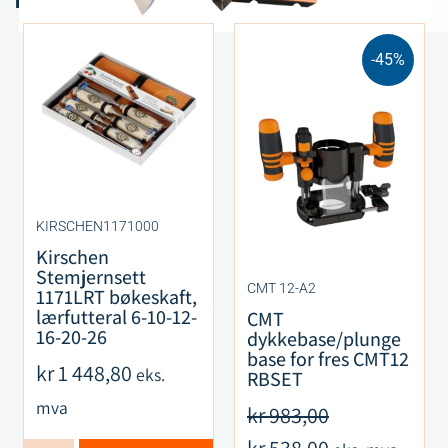
-45%
KIRSCHEN1171000
Kirschen
Stemjernsett
CMT 12-A2
1171LRT bøkeskaft,
lærfutteral 6-10-12-
CMT
16-20-26
dykkebase/plunge
base for fres CMT12
kr
1 448,80
eks.
RBSET
mva
kr
983,00