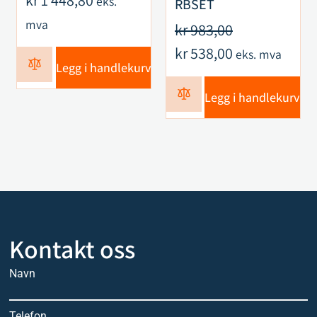
eks.
RBSET
mva
kr
983,00
kr
538,00
eks. mva
Legg i handlekurv
Legg i handlekurv
Kontakt oss
Navn
Telefon