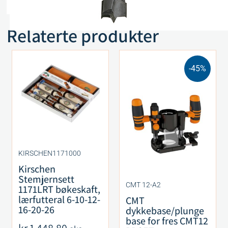
Relaterte produkter
-45%
KIRSCHEN1171000
Kirschen
Stemjernsett
CMT 12-A2
1171LRT bøkeskaft,
lærfutteral 6-10-12-
CMT
16-20-26
dykkebase/plunge
base for fres CMT12
kr
1 448,80