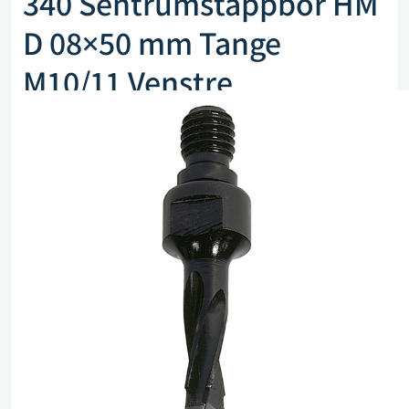
340 Sentrumstappbor HM
D 08×50 mm Tange
M10/11 Venstre
Artikkelnr. CMT 340.080.12
kr
651,00
eks. mva
Kun 1 på lager
Legg i handlekurv
Sammenlign
Legg i ønskeliste
Beskrivelse
Spesifikasjoner