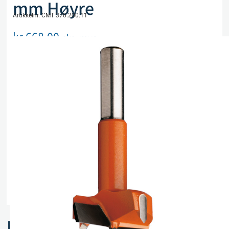
mm Høyre
Artikkelnr. CMT 370.200.11
kr
668,00
eks. mva
Utsolgt, men kan bestilles
Legg i handlekurv
Sammenlign
Legg i ønskeliste
Beskrivelse
Spesifikasjoner
Relaterte produkter