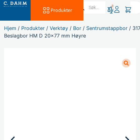
0
Produkter
Hjem
/
Produkter
/
Verktøy
/
Bor
/
Sentrumstappbor
/ 31
Beslagbor HM D 20×77 mm Høyre