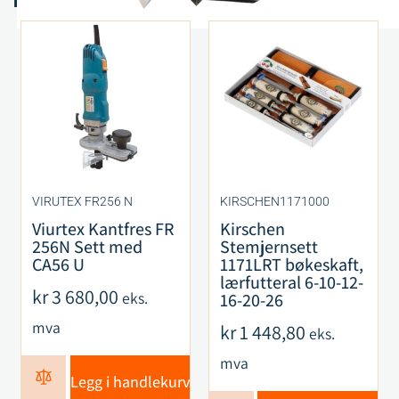
VIRUTEX FR256 N
KIRSCHEN1171000
Viurtex Kantfres FR
Kirschen
256N Sett med
Stemjernsett
CA56 U
1171LRT bøkeskaft,
lærfutteral 6-10-12-
kr
3 680,00
eks.
16-20-26
mva
kr
1 448,80
eks.
mva
Legg i handlekurv