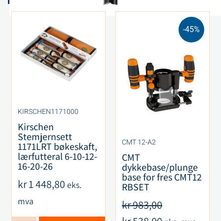
-45%
KIRSCHEN1171000
Kirschen
Stemjernsett
CMT 12-A2
1171LRT bøkeskaft,
lærfutteral 6-10-12-
CMT
16-20-26
dykkebase/plunge
base for fres CMT12
kr
1 448,80
eks.
RBSET
mva
kr
983,00