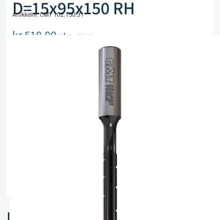
D=15x95x150 RH
Artikkelnr. CMT 102.150.31
kr
518,00
eks. mva
Utsolgt, men kan bestilles
Legg i handlekurv
Sammenlign
Legg i ønskeliste
Beskrivelse
Spesifikasjoner
Relaterte produkter