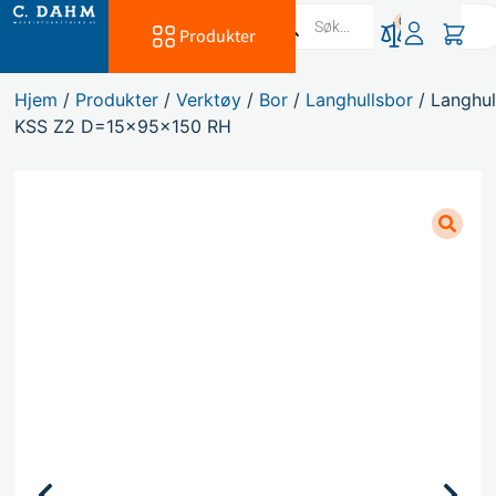
0
Produkter
Hjem
/
Produkter
/
Verktøy
/
Bor
/
Langhullsbor
/ Langhul
KSS Z2 D=15x95x150 RH