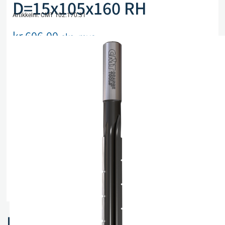
D=15x105x160 RH
Artikkelnr. CMT 102.170.31
kr
606,00
eks. mva
Utsolgt, men kan bestilles
Legg i handlekurv
Sammenlign
Legg i ønskeliste
Beskrivelse
Spesifikasjoner
Relaterte produkter