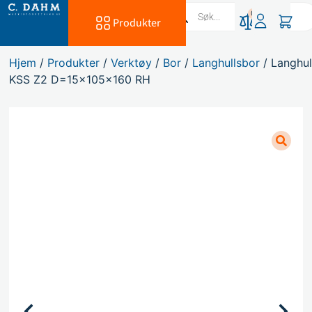
0
Produkter
Hjem
/
Produkter
/
Verktøy
/
Bor
/
Langhullsbor
/ Langhul
KSS Z2 D=15x105x160 RH