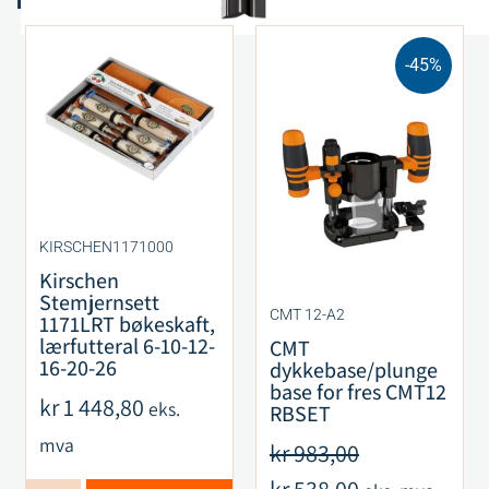
-45%
KIRSCHEN1171000
Kirschen
Stemjernsett
CMT 12-A2
1171LRT bøkeskaft,
lærfutteral 6-10-12-
CMT
16-20-26
dykkebase/plunge
base for fres CMT12
kr
1 448,80
eks.
RBSET
mva
kr
983,00