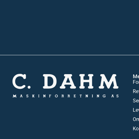
M
Fo
Re
Se
Le
Om
Ko