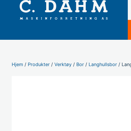
Hjem
/
Produkter
/
Verktøy
/
Bor
/
Langhullsbor
/ Lan