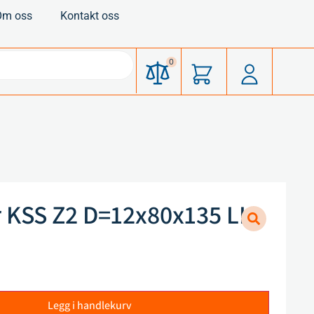
Om oss
Kontakt oss
0
 KSS Z2 D=12x80x135 LH
Legg i handlekurv