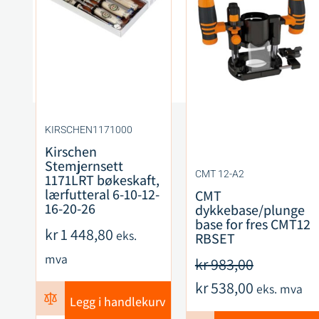
KIRSCHEN1171000
Kirschen
Stemjernsett
CMT 12-A2
1171LRT bøkeskaft,
lærfutteral 6-10-12-
CMT
16-20-26
dykkebase/plunge
base for fres CMT12
kr
1 448,80
eks.
RBSET
mva
kr
983,00
kr
538,00
eks. mva
Legg i handlekurv