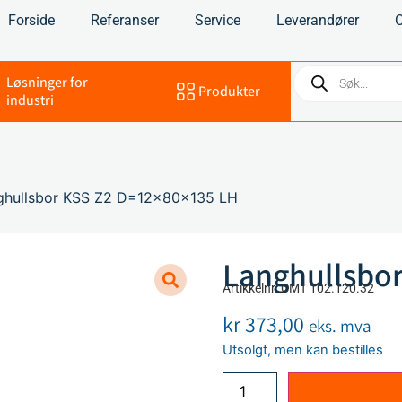
Forside
Referanser
Service
Leverandører
Løsninger for
Produkter
industri
ghullsbor KSS Z2 D=12x80x135 LH
Langhullsbor
Artikkelnr. CMT 102.120.32
kr
373,00
eks. mva
Utsolgt, men kan bestilles