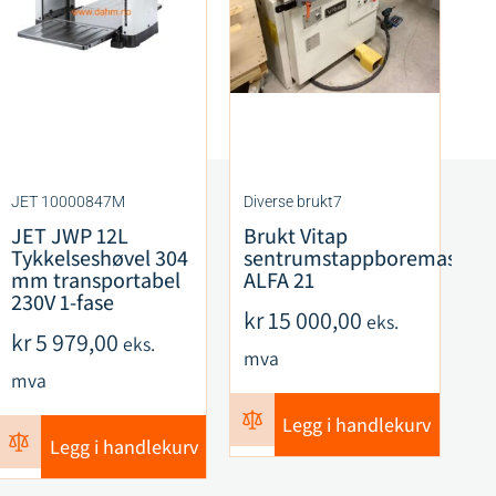
JET 10000847M
Diverse brukt7
CM
JET JWP 12L
Brukt Vitap
C
Tykkelseshøvel 304
sentrumstappboremaskin
F
mm transportabel
ALFA 21
S
230V 1-fase
R
kr
15 000,00
eks.
ku
kr
5 979,00
eks.
mva
k
mva
m
Legg i handlekurv
Legg i handlekurv