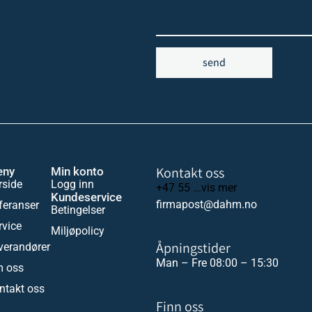
send
Kontakt oss
eny
Min konto
rside
Logg inn
+47 55 ...vis mer
Kundeservice
firmapost@dahm.no
feranser
Betingelser
rvice
Miljøpolicy
Åpningstider
verandører
Man – Fre 08:00 – 15:30
 oss
ntakt oss
Finn oss