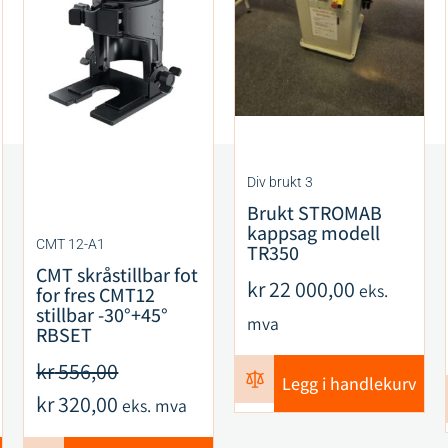
Div brukt 3
Brukt STROMAB
kappsag modell
CMT 12-A1
TR350
CMT skråstillbar fot
kr
22 000,00
eks.
for fres CMT12
stillbar -30°+45°
mva
RBSET
kr
556,00
Legg i handlekurv
kr
320,00
eks. mva