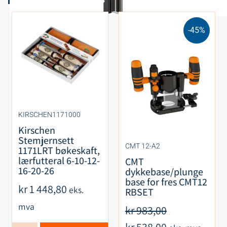
-45%
KIRSCHEN1171000
Kirschen
Stemjernsett
CMT 12-A2
1171LRT bøkeskaft,
lærfutteral 6-10-12-
CMT
16-20-26
dykkebase/plunge
base for fres CMT12
kr
1 448,80
eks.
RBSET
mva
kr
983,00