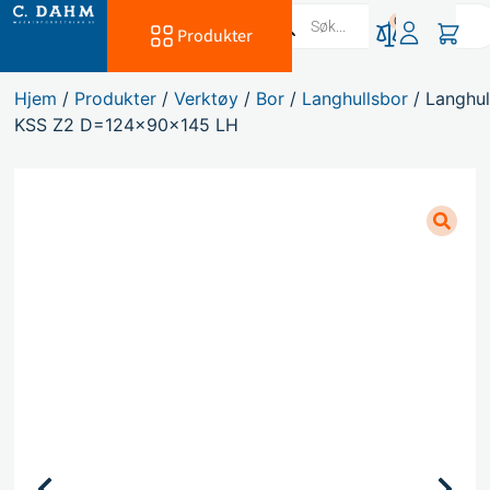
0
Produkter
Hjem
/
Produkter
/
Verktøy
/
Bor
/
Langhullsbor
/ Langhul
KSS Z2 D=124x90x145 LH