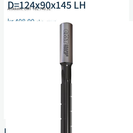
D=124x90x145 LH
Artikkelnr. CMT 102.140.32
kr
408,00
eks. mva
Utsolgt, men kan bestilles
Legg i handlekurv
Sammenlign
Legg i ønskeliste
Beskrivelse
Spesifikasjoner
Relaterte produkter