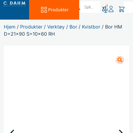
0
Produkter
Hjem
/
Produkter
/
Verktøy
/
Bor
/
Kvistbor
/ Bor HM
D=21×90 S=10×60 RH