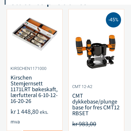
Relaterte produkter
-45%
KIRSCHEN1171000
Kirschen
Stemjernsett
CMT 12-A2
1171LRT bøkeskaft,
lærfutteral 6-10-12-
CMT
16-20-26
dykkebase/plunge
base for fres CMT12
kr
1 448,80
eks.
RBSET
mva
kr
983,00